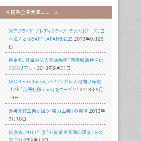
外資系企業関連ニュース
米アプライド・プレディクティブ・テクノロジーズ、日
本法人となるAPT JAPANを設立
2013年9月26
日
東京都、外資の法人実効税率「国家戦略特区は
20％以下に」
2013年9月21日
JAC Recruitment、バイリンガル人材向け転職
サイト「英語転職.com」をオープン！
2013年9月
19日
外資系IT企業が謳う「実力主義」の実情
2013年
9月18日
経産省、2011年度「外資系企業動向調査」を公
表
2013年9月12日