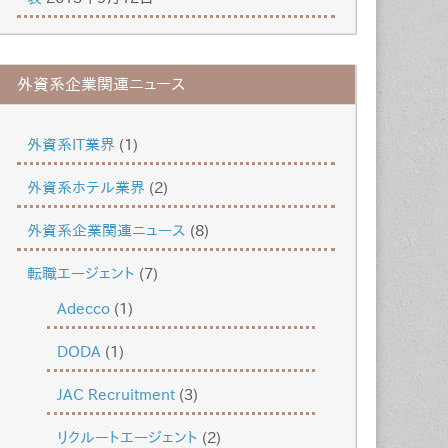
外資系企業関連ニュース
外資系IT業界
(1)
外資系ホテル業界
(2)
外資系企業関連ニュース
(8)
転職エージェント
(7)
Adecco
(1)
DODA
(1)
JAC Recruitment
(3)
リクルートエージェント
(2)