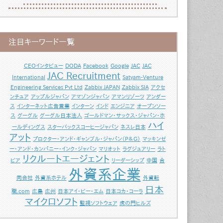
注目キーワード一覧
CEOインタビュー
DODA
Facebook
Google
JAC
JAC
JAC Recruitment
International
Satyam-Venture
Engineering Services Pvt Ltd
Zabbix JAPAN
Zabbix SIA
アクセ
ンチュア
アップルジャパン
アマゾンジャパン
アマンリゾーツ
アンダー
ス
インターネット広告営業
インターン
インド
エンジニア
オープンソー
ス
グーグル
グーグル日本法人
ゴールドマン・サックス・ジャパン・ホ
ハイ
ールディングス
スターバックスコーヒージャパン
ネスレ日本
アット
プロクター・アンド・ギャンブル・ジャパン（P＆G）
マッキンゼ
ー・アンド・カンパニー・インク・ジャパン
マリオット
ラグジュアリー
ラト
リクルートエージェント
ビア
リーダーシップ
中国
合
外資系企業
同会社
外資系ホテル
外資転
日本
職.com
広島
広州
日本アイ・ビー・エム
日本コカ・コーラ
マイクロソフト
監視ソフトウェア
虎の門ヒルズ