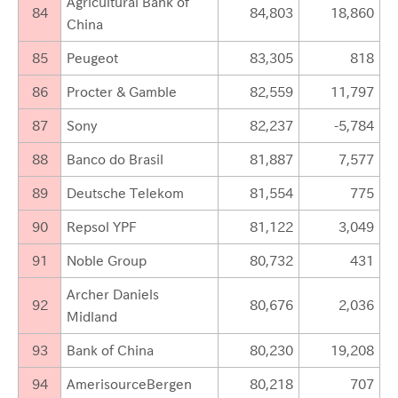
Agricultural Bank of
84
84,803
18,860
China
85
Peugeot
83,305
818
86
Procter & Gamble
82,559
11,797
87
Sony
82,237
-5,784
88
Banco do Brasil
81,887
7,577
89
Deutsche Telekom
81,554
775
90
Repsol YPF
81,122
3,049
91
Noble Group
80,732
431
Archer Daniels
92
80,676
2,036
Midland
93
Bank of China
80,230
19,208
94
AmerisourceBergen
80,218
707