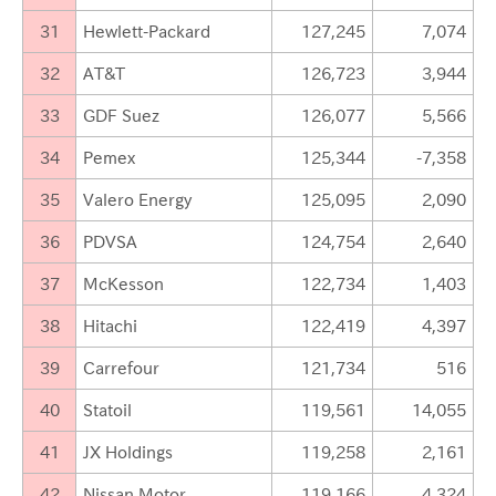
31
Hewlett-Packard
127,245
7,074
32
AT&T
126,723
3,944
33
GDF Suez
126,077
5,566
34
Pemex
125,344
-7,358
35
Valero Energy
125,095
2,090
36
PDVSA
124,754
2,640
37
McKesson
122,734
1,403
38
Hitachi
122,419
4,397
39
Carrefour
121,734
516
40
Statoil
119,561
14,055
41
JX Holdings
119,258
2,161
42
Nissan Motor
119,166
4,324