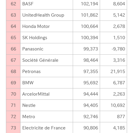
62
BASF
102,194
8,604
63
UnitedHealth Group
101,862
5,142
64
Honda Motor
100,664
2,678
65
SK Holdings
100,394
1,510
66
Panasonic
99,373
-9,780
67
Société Générale
98,464
3,316
68
Petronas
97,355
21,915
69
BMW
95,692
6,787
70
ArcelorMittal
94,444
2,263
71
Nestle
94,405
10,692
72
Metro
92,746
877
73
Electricite de France
90,806
4,185