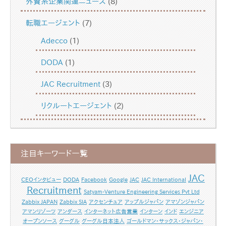
外資系企業関連ニュース
(8)
転職エージェント
(7)
Adecco
(1)
DODA
(1)
JAC Recruitment
(3)
リクルートエージェント
(2)
注目キーワード一覧
JAC
CEOインタビュー
DODA
Facebook
Google
JAC
JAC International
Recruitment
Satyam-Venture Engineering Services Pvt Ltd
Zabbix JAPAN
Zabbix SIA
アクセンチュア
アップルジャパン
アマゾンジャパン
アマンリゾーツ
アンダース
インターネット広告営業
インターン
インド
エンジニア
オープンソース
グーグル
グーグル日本法人
ゴールドマン・サックス・ジャパン・