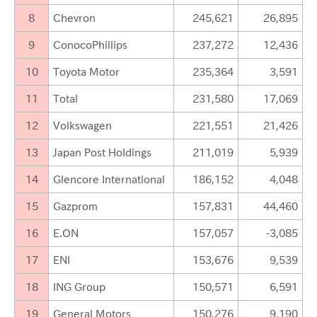
8
Chevron
245,621
26,895
9
ConocoPhillips
237,272
12,436
10
Toyota Motor
235,364
3,591
11
Total
231,580
17,069
12
Volkswagen
221,551
21,426
13
Japan Post Holdings
211,019
5,939
14
Glencore International
186,152
4,048
15
Gazprom
157,831
44,460
16
E.ON
157,057
-3,085
17
ENI
153,676
9,539
18
ING Group
150,571
6,591
19
General Motors
150,276
9,190