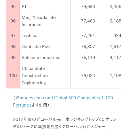
95
PTT
79,690
3,456
Meiji Yasuda Life
96
77,463
2,188
Insurance
97
Toshiba
77,261
934
98
Deutsche Post
76,307
1,617
99
Reliance Industries
76,119
4,117
China State
100
Construction
76,024
1,108
Engineering
（※
money.cnn.com「Global 500 Companies 1-100 –
Fortune」
より引用）
2012年度のグローバル売上高ランキングトップは、オラン
ダのハーグに本拠地を置くグローバル石油メジャー、