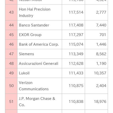
Hon Hai Precision
43
117,514
2,777
Industry
44
Banco Santander
117,408
7,440
45
EXOR Group
117,297
701
46
Bank of America Corp.
115,074
1,446
47
Siemens
113,349
8,562
48
Assicurazioni Generali
112,628
1,190
49
Lukoil
111,433
10,357
Verizon
50
110,875
2,404
Communications
J.P. Morgan Chase &
51
110,838
18,976
Co.