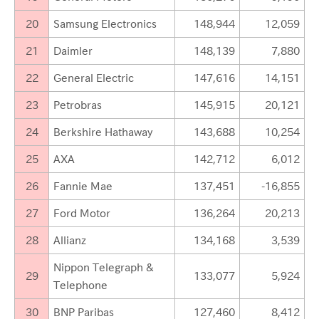
20
Samsung Electronics
148,944
12,059
21
Daimler
148,139
7,880
22
General Electric
147,616
14,151
23
Petrobras
145,915
20,121
24
Berkshire Hathaway
143,688
10,254
25
AXA
142,712
6,012
26
Fannie Mae
137,451
-16,855
27
Ford Motor
136,264
20,213
28
Allianz
134,168
3,539
Nippon Telegraph &
29
133,077
5,924
Telephone
30
BNP Paribas
127,460
8,412