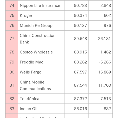
74
Nippon Life Insurance
90,783
2,848
75
Kroger
90,374
602
76
Munich Re Group
90,137
976
China Construction
77
89,648
26,181
Bank
78
Costco Wholesale
88,915
1,462
79
Freddie Mac
88,262
-5,266
80
Wells Fargo
87,597
15,869
China Mobile
81
87,544
11,703
Communications
82
Telefónica
87,372
7,513
83
Indian Oil
86,016
882