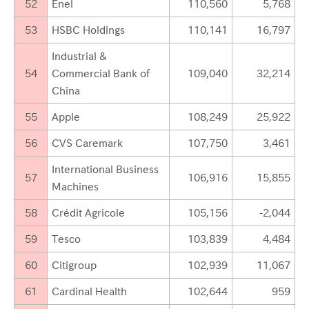
52
Enel
110,560
5,768
53
HSBC Holdings
110,141
16,797
Industrial &
54
Commercial Bank of
109,040
32,214
China
55
Apple
108,249
25,922
56
CVS Caremark
107,750
3,461
International Business
57
106,916
15,855
Machines
58
Crédit Agricole
105,156
-2,044
59
Tesco
103,839
4,484
60
Citigroup
102,939
11,067
61
Cardinal Health
102,644
959