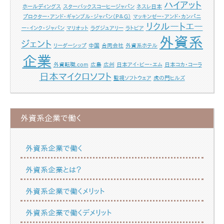
ハイアット
ホールディングス
スターバックスコーヒージャパン
ネスレ日本
プロクター・アンド・ギャンブル・ジャパン（P＆G）
マッキンゼー・アンド・カンパニ
リクルートエー
ー・インク・ジャパン
マリオット
ラグジュアリー
ラトビア
外資系
ジェント
リーダーシップ
中国
合同会社
外資系ホテル
企業
外資転職.com
広島
広州
日本アイ・ビー・エム
日本コカ・コーラ
日本マイクロソフト
監視ソフトウェア
虎の門ヒルズ
外資系企業で働く
外資系企業で働く
外資系企業とは？
外資系企業で働くメリット
外資系企業で働くデメリット