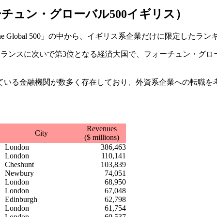
2012フォーチュン・グローバル500イギリス）
ne Global 500」の中から、イギリス系企業だけに限定した
フランスに次いで第3位となる経済大国で、フォーチュン・グ
ている金融機関が数多く存在しており、外資系企業への転職を
Revenues
City
($ millions)
London
386,463
London
110,141
Cheshunt
103,839
Newbury
74,051
London
68,950
London
67,048
Edinburgh
62,798
London
61,754
London
60,537