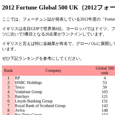
2012 Fortune Global 500 UK（
ここでは、フォーチュン誌が発表している2012年度の「Fortu
イギリスは名目GDPで世界第6位、ヨーロッパではドイツ、
ツに次いで3番目となる26企業がランクインしています。
イギリスと言えば特に金融業が有名で、グローバルに展開し
います。
ぜひ下記ランキングを参考にしてください。
Global 500
Rank
Company
rank
1
BP
4
2
HSBC Holdings
53
3
Tesco
59
4
Vodafone Group
105
5
Barclays
121
6
Lloyds Banking Group
131
7
Royal Bank of Scotland Group
143
8
Aviva
148
9
Rio Tinto Group
153