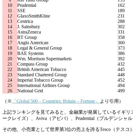
10
Prudential
162
11
SSE
189
12
GlaxoSmithKline
231
13
Centrica
288
14
J. Sainsbury
302
15
AstraZeneca
331
16
BT Group
358
17
Anglo American
360
18
Legal & General Group
373
19
BAE Systems
386
20
Wm. Morrison Supermarkets
392
21
Compass Group
432
22
British American Tobacco
445
23
Standard Chartered Group
448
24
Imperial Tobacco Group
452
25
International Airlines Group
494
26
National Grid
499
（※
「Global 500 – Countries: Britain – Fortune」
より引用）
上記ランキングを見てみると、金融業が発展しているイギリスならで
ークレイズ）、Aviva（アビバ）、Prudential（プルデ
その他、小売業として世界第3位の売上を誇るTesco（テスコ）